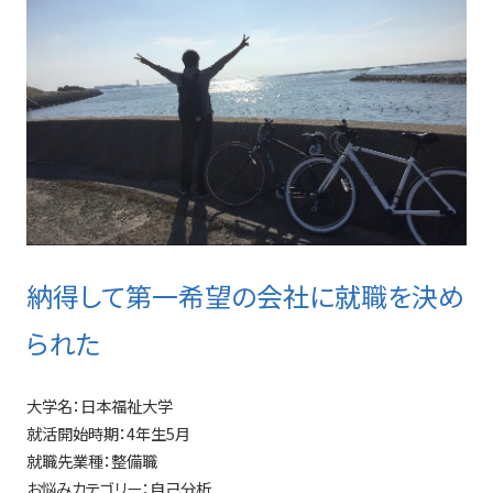
納得して第一希望の会社に就職を決め
られた
大学名：
日本福祉大学
就活開始時期：
4年生5月
就職先業種：
整備職
お悩みカテゴリー：
自己分析